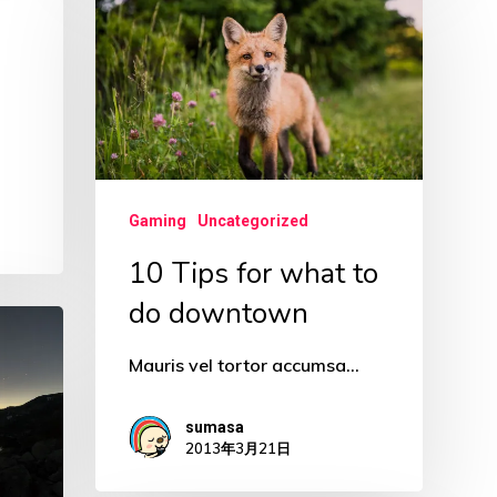
Tips
for
what
to
do
downtown
Gaming
Uncategorized
10 Tips for what to
do downtown
Mauris vel tortor accumsa…
sumasa
2013年3月21日