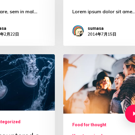
are, sem in mal…
Lorem ipsum dolor sit ame
asa
sumasa
5年2月22日
2014年7月15日
tegorized
Food for thought