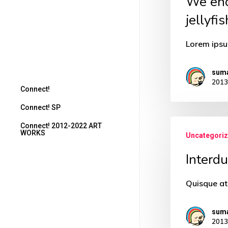
We enc
jellyfi
Lorem ipsu
sum
201
Connect!
Connect! SP
Connect! Vol.20
Interdum
Connect! 2012-2022 ART
Connect! Vol.SP16
WORKS
Uncategori
Connect! Vol.19
Interd
Connect! Vol.SP15
Connect! Vol.18
Quisque at
Connect! Vol.SP14
Connect! Vol.17
sum
Connect! Vol.SP13
201
Connect! Vol.16