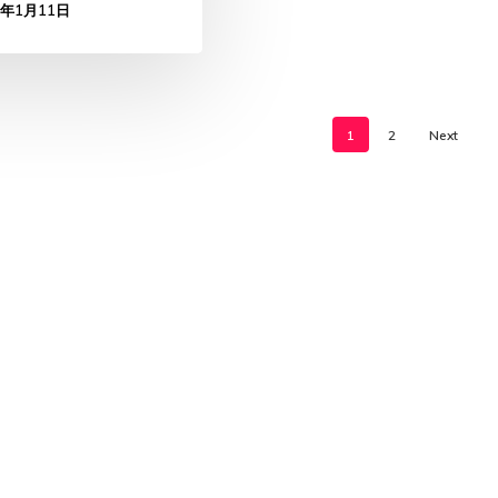
3年1月11日
1
2
Next
twitter
email
© 2026 Project Connect.