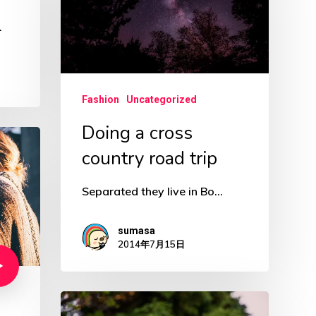
country
…
road
trip
Fashion
Uncategorized
Doing a cross
country road trip
Separated they live in Bo…
sumasa
2014年7月15日
10