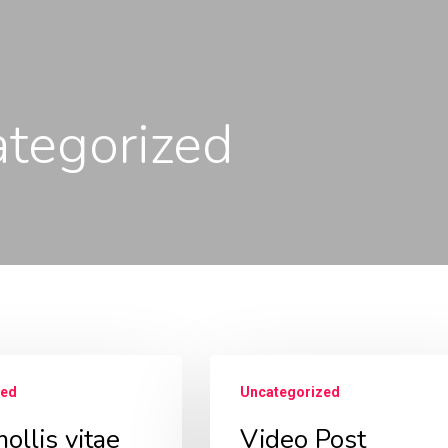
tegorized
zed
Uncategorized
mollis vitae
Video Post