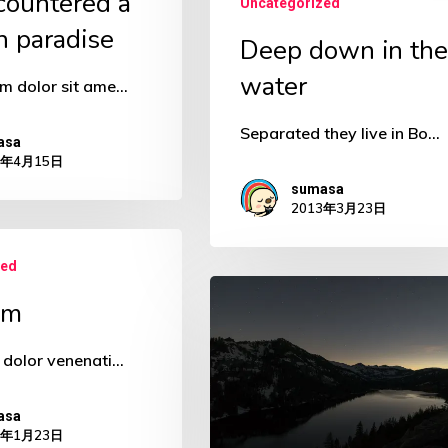
ountered a
Uncategorized
sh paradise
Deep down in the
water
m dolor sit ame…
Separated they live in Bo…
asa
3年4月15日
sumasa
2013年3月23日
zed
Every
um
day
you
 dolor venenati…
learn
asa
something
3年1月23日