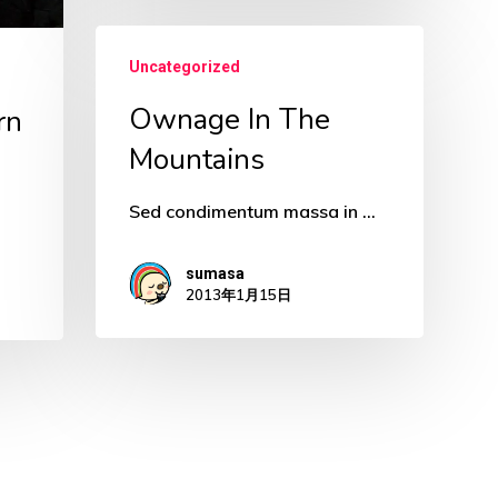
Ownage
Uncategorized
In
Ownage In The
rn
The
Mountains
Mountains
Sed condimentum massa in …
sumasa
2013年1月15日