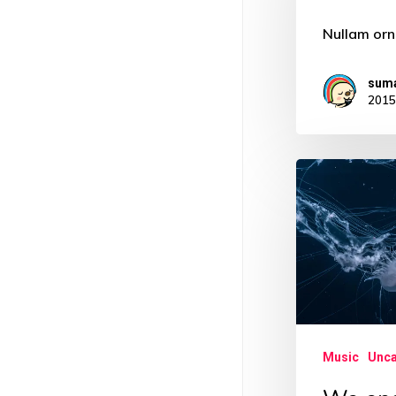
Nullam orn
sum
201
We
encountered
a
jellyfish
paradise
Music
Unca