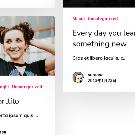
new
Music
Uncategorized
Every day you lea
something new
Cras et libero iaculis, c…
sumasa
2013年1月23日
ought
Uncategorized
orttito
rta ipsum quis …
asa